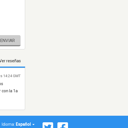
ENVIAR
Ver reseñas
las 14:24 GMT
os
 con la 1a
Idioma:
Español