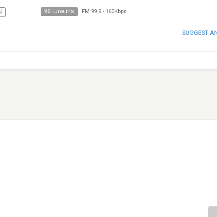
90 tune ins
N
FM 99.9
-
160Kbps
SUGGEST A