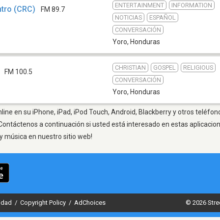
ENTERTAINMENT
INFORMATION
ntro (CRC)
FM 89.7
NOTICIAS
ESPAÑOL
CONVERSACIÓN
Yoro
,
Honduras
CHRISTIAN
GOSPEL
RELIGIOUS
FM 100.5
CONVERSACIÓN
Yoro
,
Honduras
line en su iPhone, iPad, iPod Touch, Android, Blackberry y otros teléfon
Contáctenos a continuación si usted está interesado en estas aplicaci
y música en nuestro sitio web!
cidad
/
Copyright Policy
/
AdChoices
© 2026 Stre