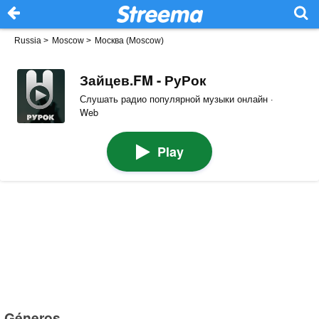
Russia
>
Moscow
>
Москва (Moscow)
Зайцев.FM - РуРок
Слушать радио популярной музыки онлайн ·
Web
Play
Géneros