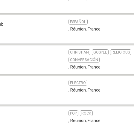
ESPAÑOL
eb
, Réunion
,
France
CHRISTIAN
GOSPEL
RELIGIOUS
CONVERSACIÓN
, Réunion
,
France
ELECTRO
, Réunion
,
France
POP
ROCK
, Réunion
,
France