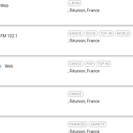
LATIN
Web
, Réunion
,
France
DANCE
ROCK
TOP 40
WORLD
FM 102.1
, Réunion
,
France
DANCE
POP
TOP 40
o
Web
, Réunion
,
France
DANCE
, Réunion
,
France
FRANCÉS
VARIETY
, Réunion
,
France