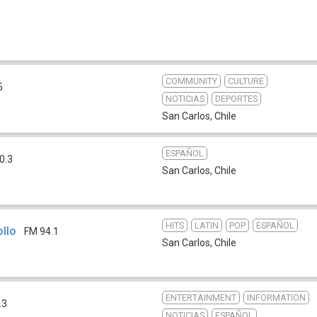
COMMUNITY
CULTURE
5
NOTICIAS
DEPORTES
San Carlos
,
Chile
ESPAÑOL
0.3
San Carlos
,
Chile
HITS
LATIN
POP
ESPAÑOL
llo
FM 94.1
San Carlos
,
Chile
ENTERTAINMENT
INFORMATION
.3
NOTICIAS
ESPAÑOL