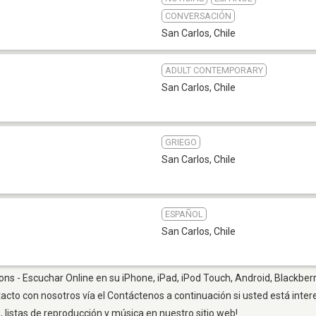
CONVERSACIÓN
San Carlos
,
Chile
ADULT CONTEMPORARY
San Carlos
,
Chile
GRIEGO
San Carlos
,
Chile
ESPAÑOL
San Carlos
,
Chile
ions - Escuchar Online en su iPhone, iPad, iPod Touch, Android, Blackber
tacto con nosotros vía el Contáctenos a continuación si usted está inte
listas de reproducción y música en nuestro sitio web!