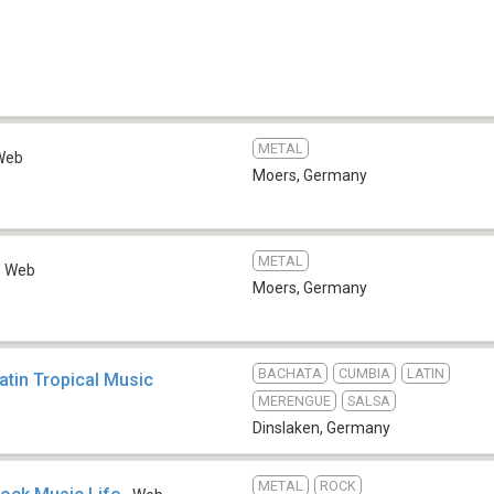
METAL
Web
Moers
,
Germany
METAL
Web
Moers
,
Germany
BACHATA
CUMBIA
LATIN
Latin Tropical Music
MERENGUE
SALSA
Dinslaken
,
Germany
METAL
ROCK