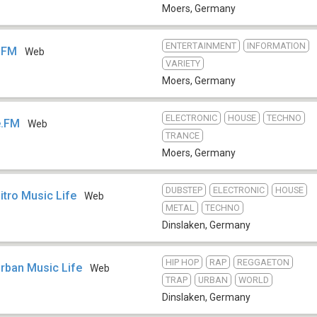
Moers
,
Germany
ENTERTAINMENT
INFORMATION
e.FM
Web
VARIETY
Moers
,
Germany
ELECTRONIC
HOUSE
TECHNO
e.FM
Web
TRANCE
Moers
,
Germany
DUBSTEP
ELECTRONIC
HOUSE
itro Music Life
Web
METAL
TECHNO
Dinslaken
,
Germany
HIP HOP
RAP
REGGAETON
Urban Music Life
Web
TRAP
URBAN
WORLD
Dinslaken
,
Germany