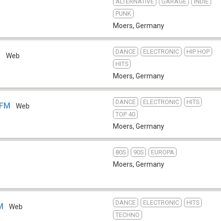
ALTERNATIVE
GARAGE
INDIE
PUNK
Moers
,
Germany
DANCE
ELECTRONIC
HIP HOP
M
Web
HITS
Moers
,
Germany
DANCE
ELECTRONIC
HITS
.FM
Web
TOP 40
Moers
,
Germany
80S
90S
EUROPA
Moers
,
Germany
DANCE
ELECTRONIC
HITS
M
Web
TECHNO