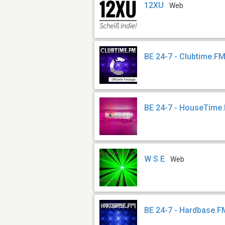
12XU
Web
BE 24-7 - Clubtime.F
BE 24-7 - HouseTime
W S E
Web
BE 24-7 - Hardbase.F