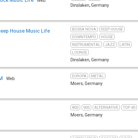
Rock Music Life
Web
Dinslaken
,
Germany
BOSSA NOVA
DEEP HOUSE
 Deep House Music Life
DOWNTEMPO
HOUSE
INSTRUMENTAL
JAZZ
LATIN
LOUNGE
Dinslaken
,
Germany
EUROPA
METAL
FM
Web
Moers
,
Germany
80S
90S
ALTERNATIVE
TOP 40
Moers
,
Germany