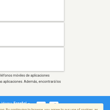
teléfonos móviles de aplicaciones
as aplicaciones. Además, encontrará los
Idioma:
Español
on. By continuing to browse, you agree to our use of cookies, as