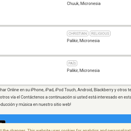
Chuuk
,
Micronesia
CHRISTIAN
RELIGIOUS
Palikir
,
Micronesia
PAÍS
Palikir
,
Micronesia
har Online en su iPhone, iPad, iPod Touch, Android, Blackberry y otros 
otros vía el Contáctenos a continuación si usted está interesado en est
oducción y música en nuestro sitio web!
 the changes. This website uses cookies for analytics and personalizati