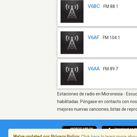
V6BC
FM 88.1
V6AF
FM 104.1
V6AA
FM 89.7
Estaciones de radio en Micronesia - Escuc
habilitadas. Póngase en contacto con nos
mejores nuevas canciones, listas de repr
We’ve updated our Privacy Policy.
Click
here
to learn more about