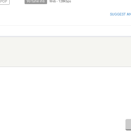
90 tune ins
HPOP
Web
-
128Kbps
SUGGEST A