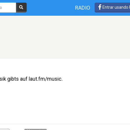
RADIO
Entrar usando
sik gibts auf laut.fm/music.