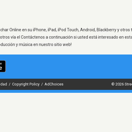
char Online en su iPhone, iPad, iPod Touch, Android, Blackberry y otros
otros vía el Contáctenos a continuación si usted está interesado en est
oducción y música en nuestro sitio web!
cidad
/
Copyright Policy
/
AdChoices
© 2026 Stre