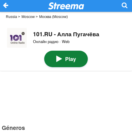
Russia
>
Moscow
>
Москва (Moscow)
101.RU - Алла Пугачёва
Онлайн радио · Web
Play
Géneros