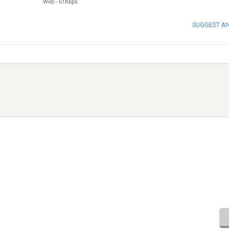
Web
-
61Kbps
SUGGEST A