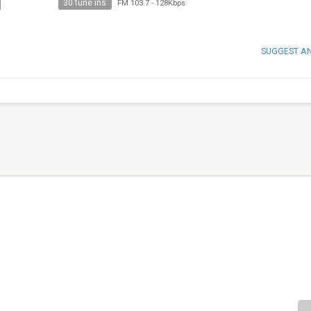
30 tune ins
FM 103.7
-
128Kbps
SUGGEST A