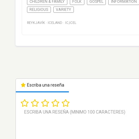
CHILDREN & FAMILY
FOLK
GOSPEL
INFORMATION
RELIGIOUS
VARIETY
REYKJAVÍK
·
ICELAND
·
IC,ICEL
Escriba una reseña