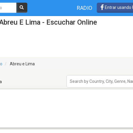
RADIO
Entrar usando
Abreu E Lima - Escuchar Online
o
Abreu e Lima
a