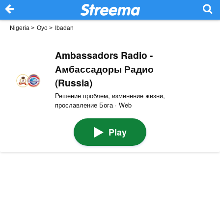
Nigeria
>
Oyo
>
Ibadan
Ambassadors Radio -
Амбассадоры Радио
(Russia)
Решение проблем, изменение жизни,
прославление Бога · Web
Play