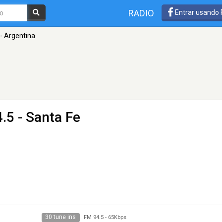
RADIO
Entrar usando
- Argentina
.5 - Santa Fe
30 tune ins
FM 94.5
-
65Kbps