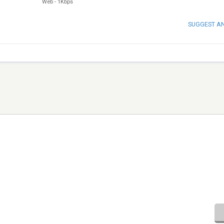
Web
-
1Kbps
SUGGEST A