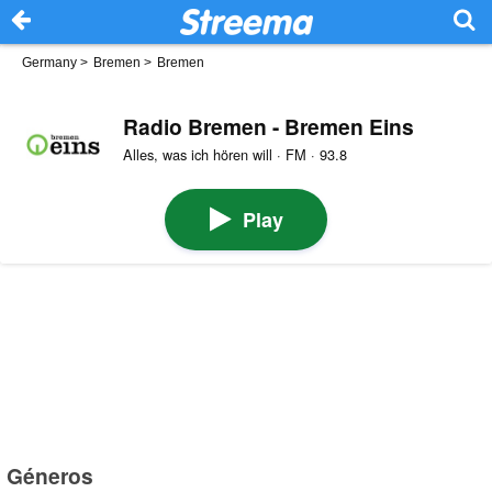
Germany
>
Bremen
>
Bremen
Radio Bremen - Bremen Eins
Alles, was ich hören will · FM · 93.8
Play
Géneros