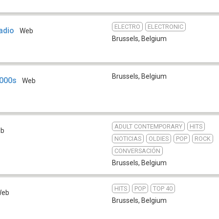
ELECTRO
ELECTRONIC
adio
Web
Brussels
,
Belgium
Brussels
,
Belgium
2000s
Web
ADULT CONTEMPORARY
HITS
eb
NOTICIAS
OLDIES
POP
ROCK
CONVERSACIÓN
Brussels
,
Belgium
HITS
POP
TOP 40
Web
Brussels
,
Belgium