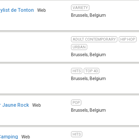
VARIETY
aylist de Tonton
Web
Brussels
,
Belgium
ADULT CONTEMPORARY
HIP HOP
URBAN
Brussels
,
Belgium
HITS
TOP 40
Brussels
,
Belgium
POP
ir Jaune Rock
Web
Brussels
,
Belgium
HITS
 Camping
Web