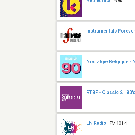
Ketnet Hits
Web
Instrumentals Foreve
Nostalgie Belgique - 
RTBF - Classic 21 80'
LN Radio
FM 101.4