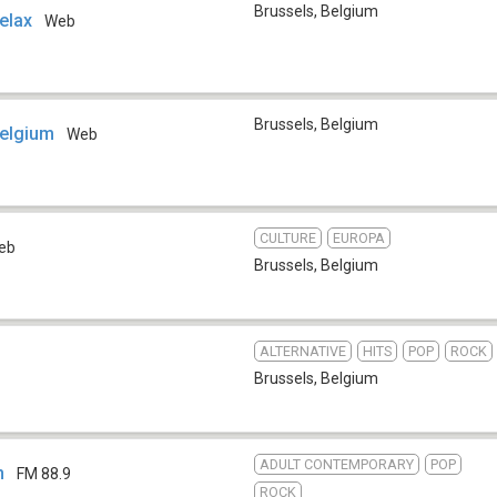
Brussels
,
Belgium
elax
Web
Brussels
,
Belgium
Belgium
Web
CULTURE
EUROPA
eb
Brussels
,
Belgium
ALTERNATIVE
HITS
POP
ROCK
Brussels
,
Belgium
ADULT CONTEMPORARY
POP
n
FM 88.9
ROCK