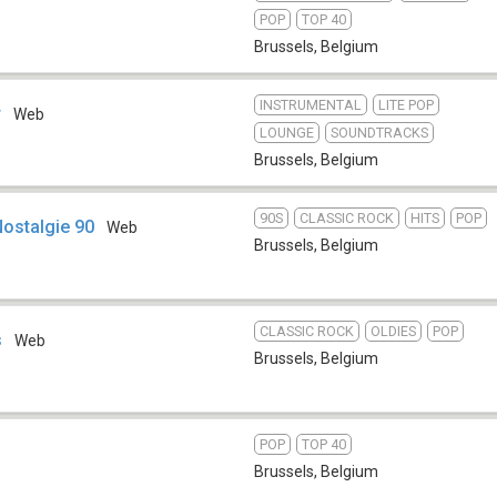
POP
TOP 40
Brussels
,
Belgium
INSTRUMENTAL
LITE POP
r
Web
LOUNGE
SOUNDTRACKS
Brussels
,
Belgium
90S
CLASSIC ROCK
HITS
POP
Nostalgie 90
Web
Brussels
,
Belgium
CLASSIC ROCK
OLDIES
POP
s
Web
Brussels
,
Belgium
POP
TOP 40
Brussels
,
Belgium