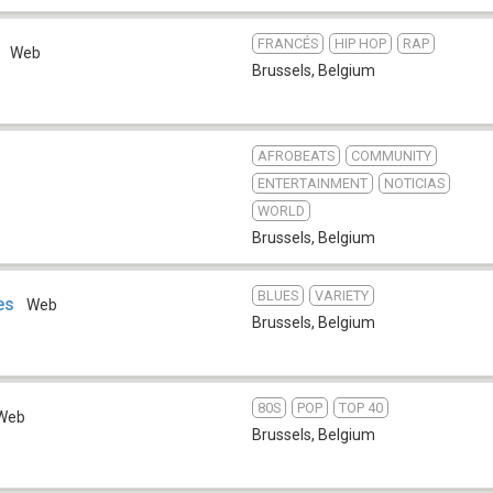
FRANCÉS
HIP HOP
RAP
Web
Brussels
,
Belgium
AFROBEATS
COMMUNITY
ENTERTAINMENT
NOTICIAS
WORLD
Brussels
,
Belgium
BLUES
VARIETY
es
Web
Brussels
,
Belgium
80S
POP
TOP 40
Web
Brussels
,
Belgium