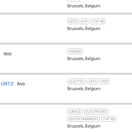
Brussels
,
Belgium
HITS
POP
TOP 40
Brussels
,
Belgium
URBAN
n
Web
Brussels
,
Belgium
ELECTRO
HITS
POP
 - UNTZ
Web
Brussels
,
Belgium
DANCE
ELECTRONIC
ENTERTAINMENT
TOP 40
Brussels
,
Belgium