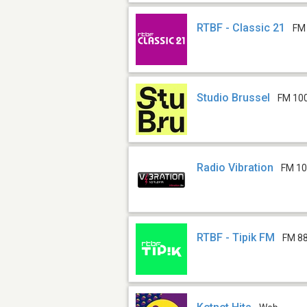
RTBF - Classic 21
FM
Studio Brussel
FM 10
Radio Vibration
FM 10
RTBF - Tipik FM
FM 88