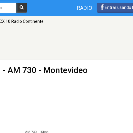
RADIO
Entrar usando
CX 10 Radio Continente
e
- AM 730 - Montevideo
AM 730
-
1Kbps