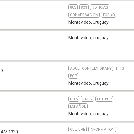
80S
90S
NOTICIAS
CONVERSACIÓN
TOP 40
Montevideo
,
Uruguay
Montevideo
,
Uruguay
ADULT CONTEMPORARY
HITS
.9
POP
Montevideo
,
Uruguay
HITS
LATIN
LITE POP
ESPAÑOL
Montevideo
,
Uruguay
CULTURE
INFORMATION
AM 1330