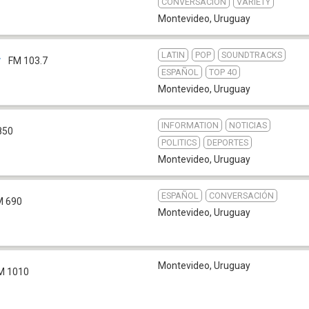
CONVERSACIÓN
VARIETY
Montevideo
,
Uruguay
LATIN
POP
SOUNDTRACKS
y
FM 103.7
ESPAÑOL
TOP 40
Montevideo
,
Uruguay
INFORMATION
NOTICIAS
850
POLITICS
DEPORTES
Montevideo
,
Uruguay
ESPAÑOL
CONVERSACIÓN
 690
Montevideo
,
Uruguay
Montevideo
,
Uruguay
M 1010