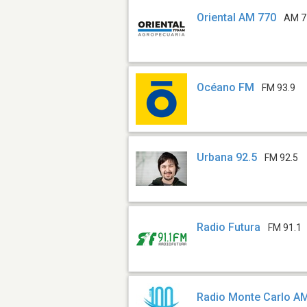
Oriental AM 770
AM 7
Océano FM
FM 93.9
Urbana 92.5
FM 92.5
Radio Futura
FM 91.1
Radio Monte Carlo A