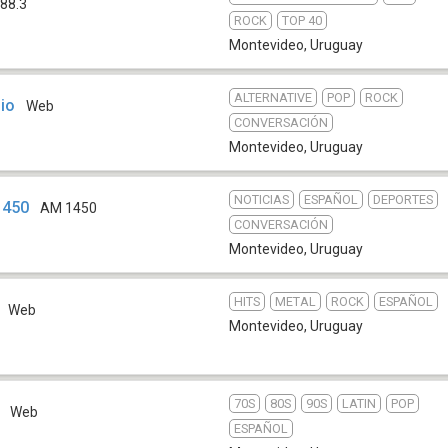
88.3
ROCK
TOP 40
Montevideo
,
Uruguay
ALTERNATIVE
POP
ROCK
io
Web
CONVERSACIÓN
Montevideo
,
Uruguay
NOTICIAS
ESPAÑOL
DEPORTES
1450
AM 1450
CONVERSACIÓN
Montevideo
,
Uruguay
HITS
METAL
ROCK
ESPAÑOL
Web
Montevideo
,
Uruguay
70S
80S
90S
LATIN
POP
Web
ESPAÑOL