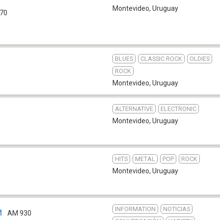
Montevideo
,
Uruguay
70
BLUES
CLASSIC ROCK
OLDIES
ROCK
Montevideo
,
Uruguay
ALTERNATIVE
ELECTRONIC
Montevideo
,
Uruguay
HITS
METAL
POP
ROCK
Montevideo
,
Uruguay
INFORMATION
NOTICIAS
M
AM 930