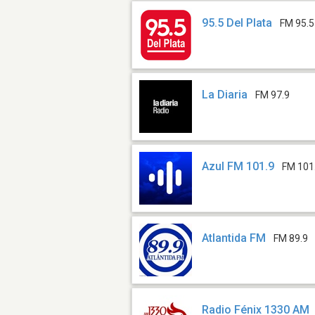
95.5 Del Plata
FM 95.5
La Diaria
FM 97.9
Azul FM 101.9
FM 101
Atlantida FM
FM 89.9
Radio Fénix 1330 AM