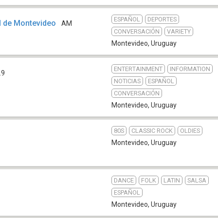
ESPAÑOL
DEPORTES
d de Montevideo
AM
CONVERSACIÓN
VARIETY
Montevideo
,
Uruguay
ENTERTAINMENT
INFORMATION
.9
NOTICIAS
ESPAÑOL
CONVERSACIÓN
Montevideo
,
Uruguay
80S
CLASSIC ROCK
OLDIES
Montevideo
,
Uruguay
DANCE
FOLK
LATIN
SALSA
ESPAÑOL
Montevideo
,
Uruguay