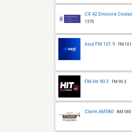
CX 42 Emisora Ciuda
1370
Azul FM 101.9
FM 101
FM Hit 90.3
FM 90.3
Clarin AM580
AM 580