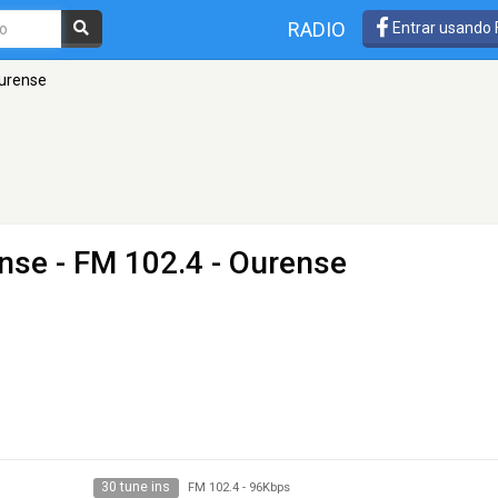
RADIO
Entrar usando
urense
nse
- FM 102.4 - Ourense
30 tune ins
FM 102.4
-
96Kbps