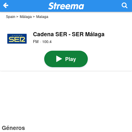
Spain
>
Málaga
>
Malaga
Cadena SER - SER Málaga
FM · 100.4
Play
Géneros