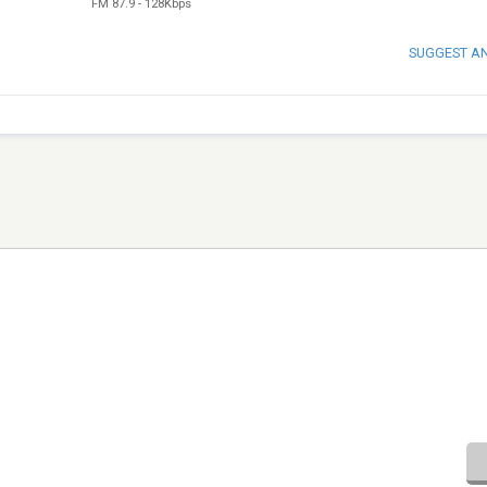
FM 87.9
-
128Kbps
SUGGEST A