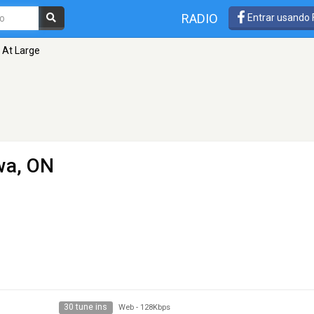
RADIO
Entrar usando
 At Large
wa, ON
30 tune ins
Web
-
128Kbps