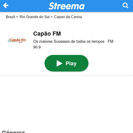
Brazil
>
Rio Grande do Sul
>
Capao da Canoa
Capão FM
Os maiores Sucessos de todos os tempos · FM ·
90.9
Play
Géneros