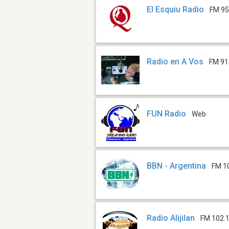
El Esquiu Radio
FM 95
Radio en A Vos
FM 91
FUN Radio
Web
BBN - Argentina
FM 1
Radio Alijilan
FM 102.