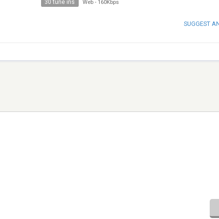
30 tune ins
Web
-
160Kbps
SUGGEST A