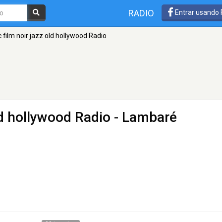
RADIO
Entrar usando
c film noir jazz old hollywood Radio
ld hollywood Radio
- Lambaré