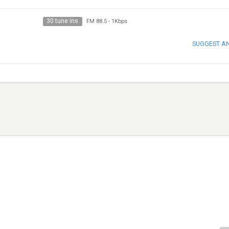
30 tune ins
FM 88.5
-
1Kbps
SUGGEST A