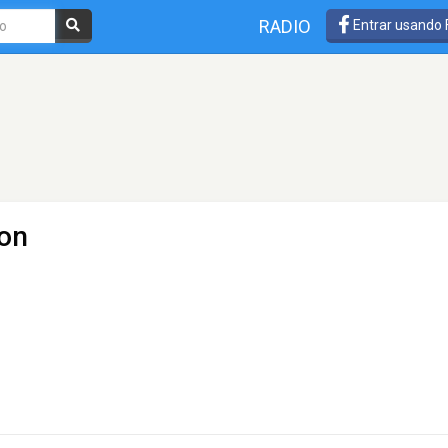
RADIO
Entrar usando
son