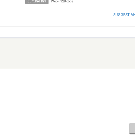
60 tune ins
Web
-
128Kbps
SUGGEST A