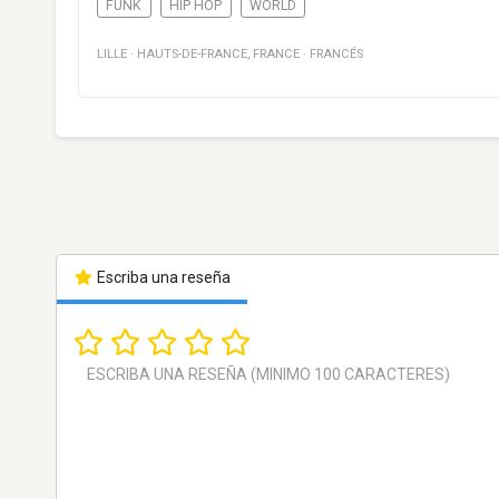
FUNK
HIP HOP
WORLD
LILLE
·
HAUTS-DE-FRANCE
,
FRANCE
·
FRANCÉS
Escriba una reseña