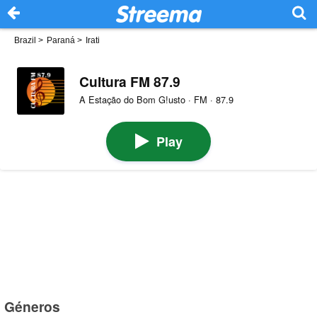
Brazil
>
Paraná
>
Irati
Cultura FM 87.9
A Estação do Bom G!usto · FM · 87.9
Play
Géneros