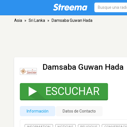
Asia
»
Sri Lanka
»
Damsaba Guwan Hada
Damsaba Guwan Hada
ESCUCHAR
Información
Datos de Contacto
INFORMATION
NOTICIAS
RELIGIOUS
CONVERSACI