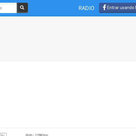
RADIO
Entrar usando
Web
-
128Kbps
ÓN