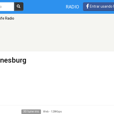
RADIO
Entrar usando
life Radio
nnesburg
30 tune ins
Web
-
128Kbps