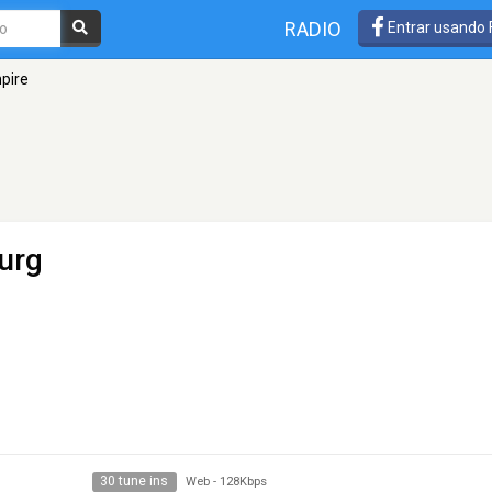
RADIO
Entrar usando
pire
urg
30 tune ins
Web
-
128Kbps