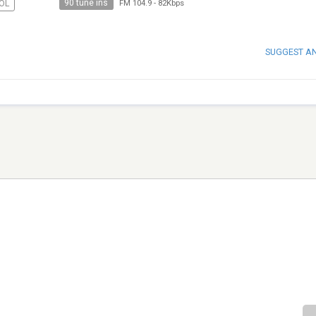
90 tune ins
OL
FM 104.9
-
82Kbps
SUGGEST A