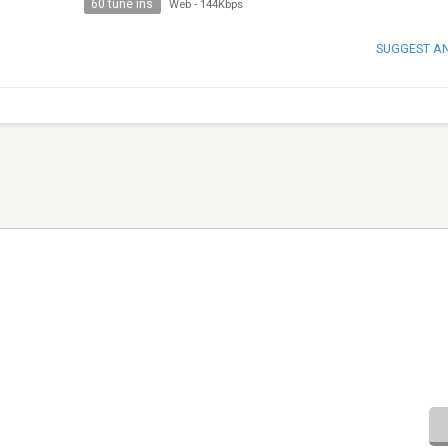
60 tune ins
Web
-
144Kbps
SUGGEST A