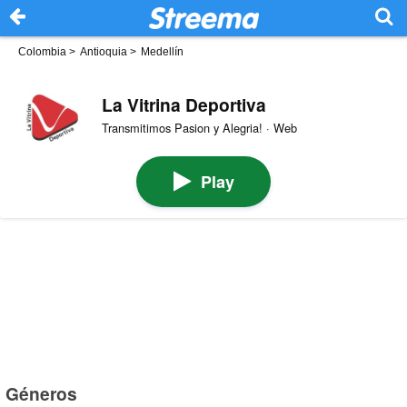
Colombia
>
Antioquia
>
Medellín
La Vitrina Deportiva
Transmitimos Pasion y Alegria! · Web
Play
Géneros