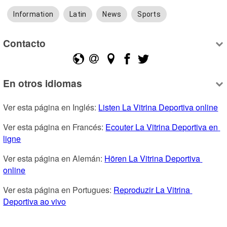
Information
Latin
News
Sports
Contacto
En otros idiomas
Ver esta página en Inglés: 
Listen La Vitrina Deportiva online
Ver esta página en Francés: 
Ecouter La Vitrina Deportiva en 
ligne
Ver esta página en Alemán: 
Hören La Vitrina Deportiva 
online
Ver esta página en Portugues: 
Reproduzir La Vitrina 
Deportiva ao vivo