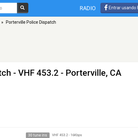
RADIO
Entrar usando
»
Porterville Police Dispatch
tch
- VHF 453.2 - Porterville, CA
30 tune ins
VHF 453.2
-
16Kbps