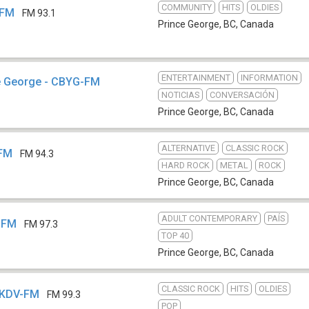
COMMUNITY
HITS
OLDIES
-FM
FM 93.1
Prince George, BC
,
Canada
ENTERTAINMENT
INFORMATION
e George - CBYG-FM
NOTICIAS
CONVERSACIÓN
Prince George, BC
,
Canada
ALTERNATIVE
CLASSIC ROCK
-FM
FM 94.3
HARD ROCK
METAL
ROCK
Prince George, BC
,
Canada
ADULT CONTEMPORARY
PAÍS
I-FM
FM 97.3
TOP 40
Prince George, BC
,
Canada
CLASSIC ROCK
HITS
OLDIES
 CKDV-FM
FM 99.3
POP