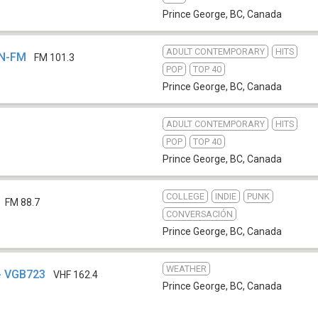
Prince George, BC
,
Canada
ADULT CONTEMPORARY
HITS
KN-FM
FM 101.3
POP
TOP 40
Prince George, BC
,
Canada
ADULT CONTEMPORARY
HITS
POP
TOP 40
Prince George, BC
,
Canada
COLLEGE
INDIE
PUNK
FM 88.7
CONVERSACIÓN
Prince George, BC
,
Canada
WEATHER
- VGB723
VHF 162.4
Prince George, BC
,
Canada