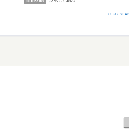
30 tune ins
FM 95.9
-
134Kbps
SUGGEST A