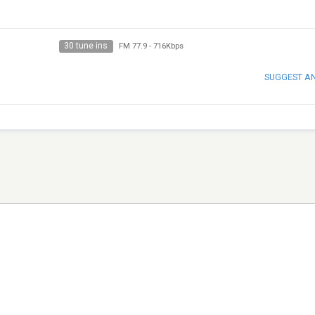
30 tune ins
FM 77.9
-
716Kbps
SUGGEST A