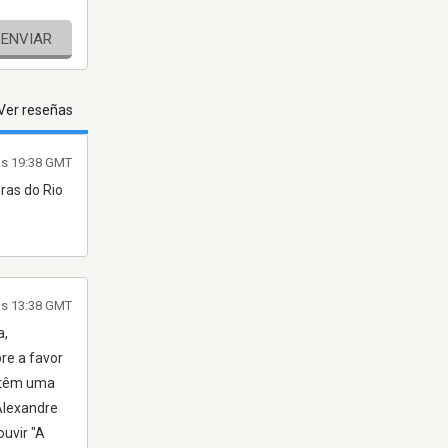
ENVIAR
Ver reseñas
las 19:38 GMT
ras do Rio
as 13:38 GMT
a,
re a favor
, têm uma
Alexandre
uvir "A