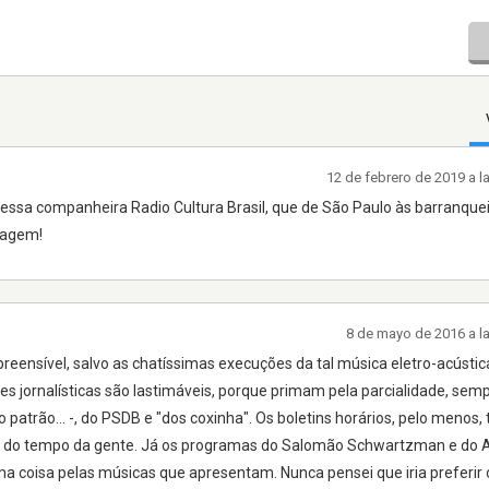
12 de febrero de 2019 a 
sa companheira Radio Cultura Brasil, que de São Paulo às barranquei
iagem!
8 de mayo de 2016 a l
eensível, salvo as chatíssimas execuções da tal música eletro-acústic
es jornalísticas são lastimáveis, porque primam pela parcialidade, semp
 o patrão... -, do PSDB e "dos coxinha". Os boletins horários, pelo menos
co do tempo da gente. Já os programas do Salomão Schwartzman e do 
coisa pelas músicas que apresentam. Nunca pensei que iria preferir o