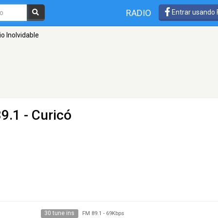
RADIO
Entrar usando
o Inolvidable
9.1 - Curicó
30 tune ins
FM 89.1
-
69Kbps