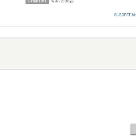
60 tune ins
Web
-
256Kbps
SUGGEST A