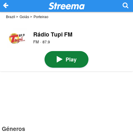
Brazil
>
Goiás
>
Porteirao
Rádio Tupi FM
FM · 87.9
Play
Géneros