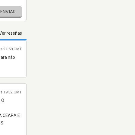
ENVIAR
Ver reseñas
las 21:58 GMT
para não
as 19:32 GMT
 O
A CEARA.E
OS