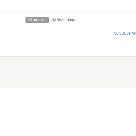
30 tune ins
FM 98.3
-
1Kbps
SUGGEST A