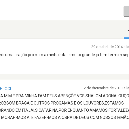
29 de abril de 2014 a 
di uma oração pro mim a minha luta e muito grande ja tem tei mim se
2 de diciembre de 2013 a l
CHLOGL
A MIM E PRA MINHA FAM.DEUS ABENÇÕE VCS.SHALOM ADONAI.OUÇO
.ROBSOM BRAGA,E OUTROS PROGAMAS E OS LOUVORES,ESTAMOS
ORANDO EM ITAJAI.S.CATARINA.POR ENQUANTO.AMAMOS FORTALEZ
MORAR-MOS AI.E FAZER-MOS A OBRA DE DEUS COM NOSSOS IRMÃ