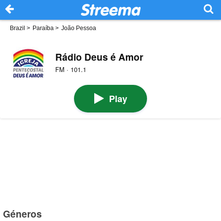
Brazil
>
Paraíba
>
João Pessoa
Rádio Deus é Amor
FM · 101.1
Play
Géneros