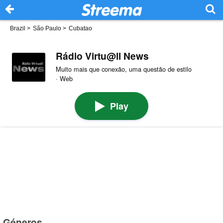
Brazil
>
São Paulo
>
Cubatao
Rádio Virtu@ll News
Muito mais que conexão, uma questão de estilo
· Web
Play
Géneros