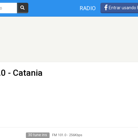
RADIO
Entrar usando
0 - Catania
30 tune ins
FM 101.0
-
256Kbps