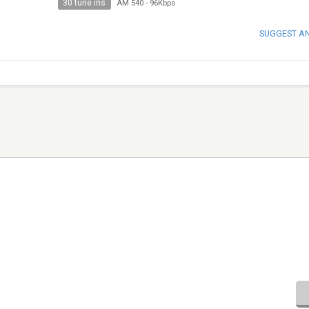
30 tune ins
AM 540
-
96Kbps
SUGGEST A