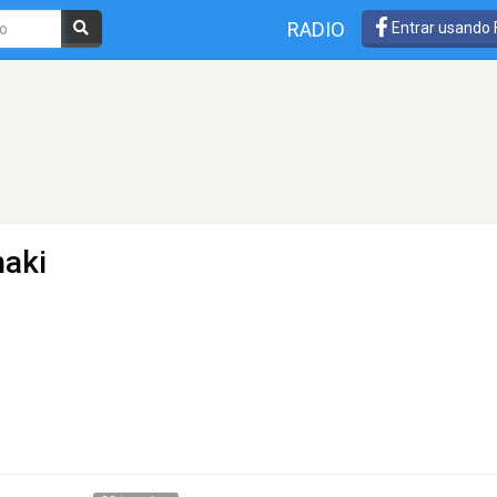
RADIO
Entrar usando
naki